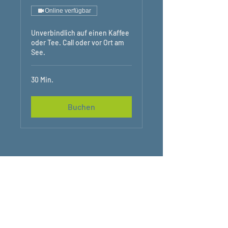
Online verfügbar
Unverbindlich auf einen Kaffee
oder Tee. Call oder vor Ort am
See.
30 Min.
Buchen
MIROWEBER.tv
+49 (0) 160 45 92 29 1
kontakt@miroweber.tv